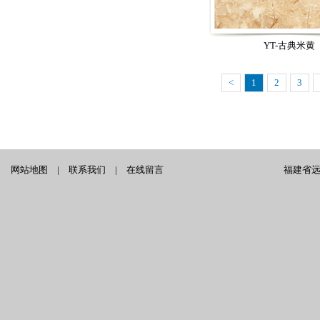
YT-古典米黄
<
1
2
3
网站地图
|
联系我们
|
在线留言
福建省远泰