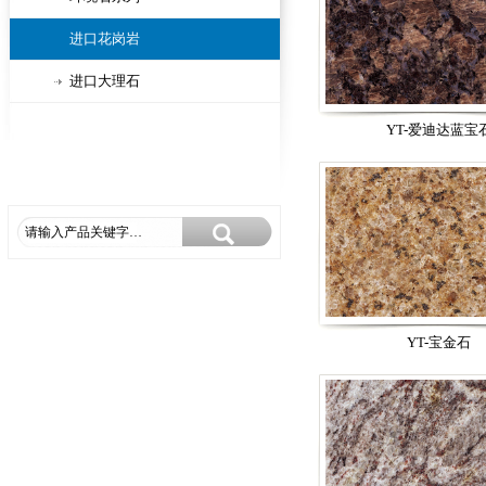
进口花岗岩
进口大理石
YT-爱迪达蓝宝
YT-宝金石