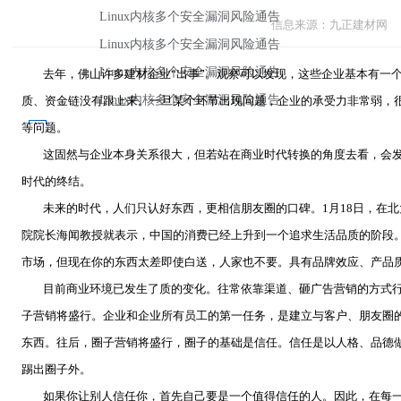
信息来源：九正建材网
去年，佛山许多建材企业“出事”。观察可以发现，这些企业基本有一
质、资金链没有跟上来。一旦某个环节出现问题，企业的承受力非常弱，很
等问题。
这固然与企业本身关系很大，但若站在商业时代转换的角度去看，会
时代的终结。
未来的时代，人们只认好东西，更相信朋友圈的口碑。1月18日，在北
院院长海闻教授就表示，中国的消费已经上升到一个追求生活品质的阶段
市场，但现在你的东西太差即使白送，人家也不要。具有品牌效应、产品
目前商业环境已发生了质的变化。往常依靠渠道、砸广告营销的方式
子营销将盛行。企业和企业所有员工的第一任务，是建立与客户、朋友圈
东西。往后，圈子营销将盛行，圈子的基础是信任。信任是以人格、品德
踢出圈子外。
如果你让别人信任你，首先自己要是一个值得信任的人。因此，在每