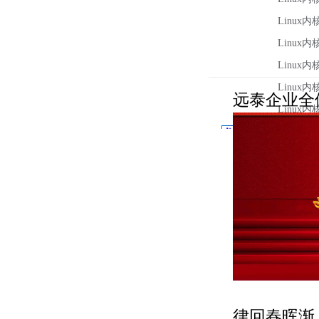
远泰企业全
律回春晖渐